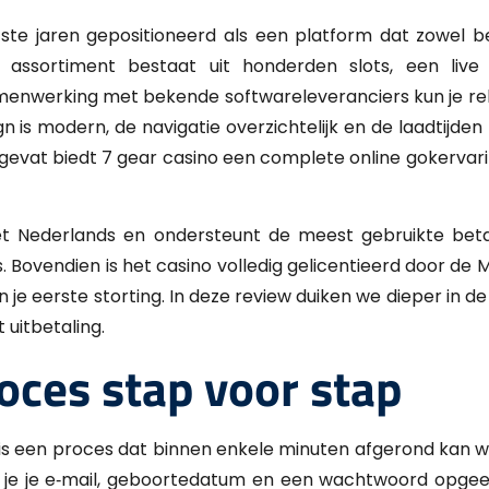
tste jaren gepositioneerd als een platform dat zowel b
 assortiment bestaat uit honderden slots, een live
amenwerking met bekende softwareleveranciers kun je re
sign is modern, de navigatie overzichtelijk en de laadtijden
evat biedt 7 gear casino een complete online gokervari
et Nederlands en ondersteunt de meest gebruikte bet
. Bovendien is het casino volledig gelicentieerd door de 
 je eerste storting. In deze review duiken we dieper in d
t uitbetaling.
oces stap voor stap
is een proces dat binnen enkele minuten afgerond kan w
n je je e‑mail, geboortedatum en een wachtwoord opgeef