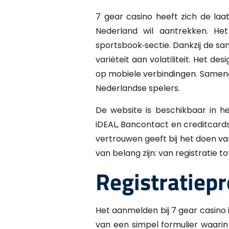
7 gear casino heeft zich de laa
Nederland wil aantrekken. Het
sportsbook‑sectie. Dankzij de s
variëteit aan volatiliteit. Het de
op mobiele verbindingen. Sameng
Nederlandse spelers.
De website is beschikbaar in h
iDEAL, Bancontact en creditcards
vertrouwen geeft bij het doen van
van belang zijn: van registratie to
Registratiepr
Het aanmelden bij 7 gear casino 
van een simpel formulier waari