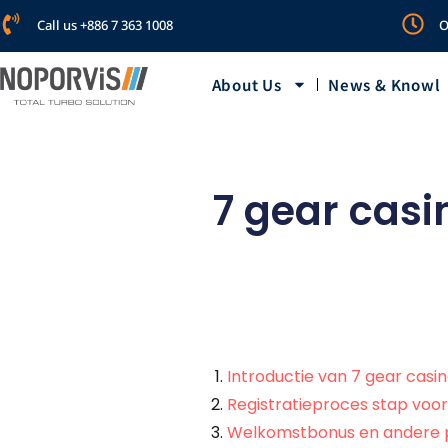
Call us +886 7 363 1008
O
About Us
News & Knowl
7 gear casi
Introductie van 7 gear casi
Registratieproces stap voor
Welkomstbonus en andere 