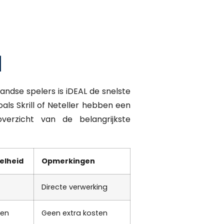
d
ndse spelers is iDEAL de snelste
oals Skrill of Neteller hebben een
overzicht van de belangrijkste
elheid
Opmerkingen
Directe verwerking
gen
Geen extra kosten