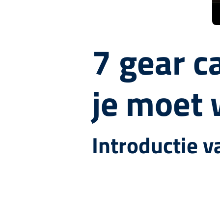
7 gear c
je moet
Introductie v